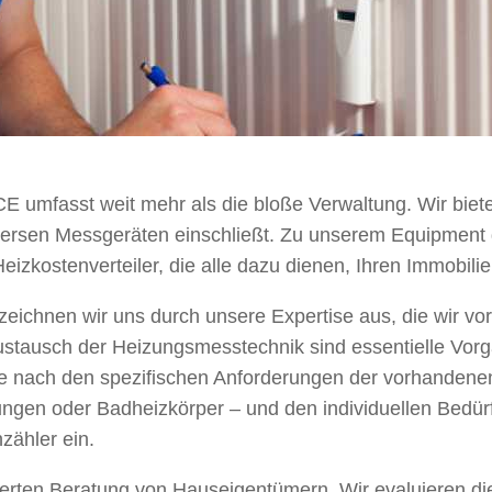
CE umfasst weit mehr als die bloße Verwaltung. Wir bie
iversen Messgeräten einschließt. Zu unserem Equipment
stenverteiler, die alle dazu dienen, Ihren Immobilienb
eichnen wir uns durch unsere Expertise aus, die wir vo
Austausch der Heizungsmesstechnik sind essentielle Vor
je nach den spezifischen Anforderungen der vorhandene
ngen oder Badheizkörper – und den individuellen Bedür
ähler ein.
llierten Beratung von Hauseigentümern. Wir evaluiere