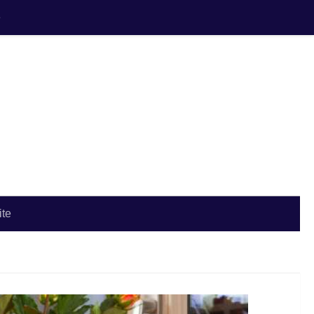
e
ite